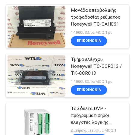
Μονάδα υπερβολικής
τροφοδοσίας ρεύματος
Honeywell TC-OAH061
1-1000USD/pc MOQ:1 pc
ΕΠΙΚΟΙΝΩΝΊΑ
Τμήμα ελέγχου
Honeywell TC-CCR013 /
TK-CCR013
1-1000USD/pc MOQ:1 pc
ΕΠΙΚΟΙΝΩΝΊΑ
Του δέλτα DVP -
προγραμματίσημοι
ελεγκτές λογικής
ελεγκτών DVP28SV
Διαπραγματεύσιμα MOQ:1