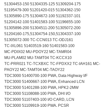
51304453-150 51304335-125 51309204-175
51195479-300 51201420-015 51304362-150
51305890-175 51304672-100 51192337-101
51204142-100 51401583-100 51196655-100
51305896-200 51304511-200 51305072-200
51204160-175,51304754-150,51304337-100
51305072-300 TC-CCN013 TC-ODJ161
TC-IXL061 51403519-160 51401583-100
MC-PDIX02 MU-PDOY22 MC-TAMR04
MU-PLAM02 MU-TAMT04 TC-KCCX10
TC-PRR021 TC-TCXBXC TC-FPDXX2 TC-IAH161 MC-
PAOY22 MC-TAMT04 MC-TAOY22
TDC3000 51400700-100 PWA, Data Highway I/F
TDC3000 51400667-100 PWA, Enhanced LCN
TDC3000 51401288-100 PWA, HPK2-2MW
TDC3000 51108088-100 PWA, DHI I/O
TDC3000 51107403-100 I/O CARD, LCN
TDC3000 51109919-100 PWA, PCSR