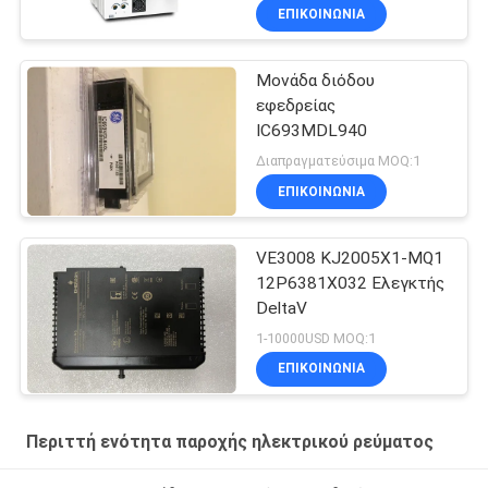
PLC σειράς SV2
ΕΠΙΚΟΙΝΩΝΊΑ
Μονάδα διόδου
εφεδρείας
IC693MDL940
Διαπραγματεύσιμα MOQ:1
ΕΠΙΚΟΙΝΩΝΊΑ
VE3008 KJ2005X1-MQ1
12P6381X032 Ελεγκτής
DeltaV
1-10000USD MOQ:1
ΕΠΙΚΟΙΝΩΝΊΑ
Περιττή ενότητα παροχής ηλεκτρικού ρεύματος