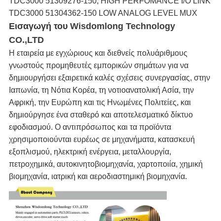
TDC3000 51309276-150, HIGH PERFOMANCE I/O LINK
TDC3000 51304362-150 LOW ANALOG LEVEL MUX
Εισαγωγή
του
Wisdomlong Technology
CO.,LTD
Η εταιρεία με εγχώριους και διεθνείς πολυάριθμους
γνωστούς προμηθευτές εμπορικών σημάτων για να
δημιουργήσει εξαιρετικά καλές σχέσεις συνεργασίας, στην
Ιαπωνία, τη Νότια Κορέα, τη νοτιοανατολική Ασία, την
Αφρική, την Ευρώπη και τις Ηνωμένες Πολιτείες, και
δημιούργησε ένα σταθερό και αποτελεσματικό δίκτυο
εφοδιασμού. Ο αντιπρόσωπος και τα προϊόντα
χρησιμοποιούνται ευρέως σε μηχανήματα, κατασκευή
εξοπλισμού, ηλεκτρική ενέργεια, μεταλλουργία,
πετροχημικά, αυτοκινητοβιομηχανία, χαρτοποιία, χημική
βιομηχανία, ιατρική και αεροδιαστημική βιομηχανία.