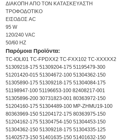
ΔΙΑΚΟΠΗ ΑΠΟ ΤΟΝ ΚΑΤΑΣΚΕΥΑΣΤΗ
ΤΡΟΦΟΔΟΤΙΚΟ
ΕΙΣΟΔΟΣ AC
95 W
120/240 VAC
50/60 HZ
Παρόμοια Προϊόντα:
TC-IOLI01 TC-FPDXX2 TC-FXX102 TC-XXXXX2
51309218-175 51309204-175 51195479-300
51201420-015 51304672-100 51304362-150
51305890-175 51309218-175 51304084-175
51198947-100 51196653-100 82408217-001
51305896-200 30731823-001 80363972-150
51204160-175 51304489-100 MP-ZHMU19-100
80363969-150 51204172-175 80363975-150
51204162-175 51304754-150 51304453-150
51304362-150 51309218-175 51304335-125
51402573-150 51401635-150 51401632-150