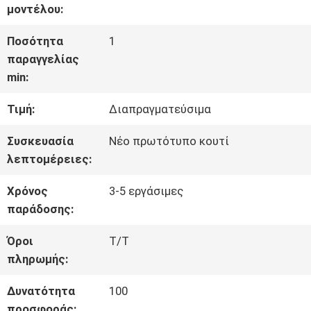
μοντέλου:
ΕΜΆΣ
Ποσότητα
1
παραγγελίας
ΓΎΡΟΣ
min:
ΕΡΓΟΣΤΑΣΊΩΝ
Τιμή:
Διαπραγματεύσιμα
Συσκευασία
Νέο πρωτότυπο κουτί
ΠΟΙΟΤΙΚΌΣ
λεπτομέρειες:
ΈΛΕΓΧΟΣ
Χρόνος
3-5 εργάσιμες
παράδοσης:
ΕΠΑΦΉ
Όροι
T/T
πληρωμής:
ΝΈΑ
Δυνατότητα
100
προσφοράς: