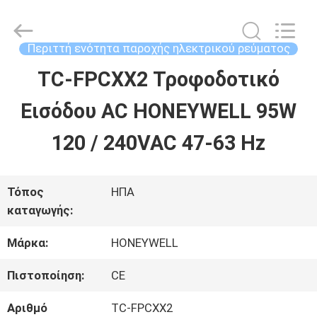
2026
Shenzhen
Wisdomlong
Technology
Περιττή ενότητα παροχής ηλεκτρικού ρεύματος
CO.,LTD.
All
TC-FPCXX2 Τροφοδοτικό
ΑΡΧΙΚΉ
Rights
Reserved.
Εισόδου AC HONEYWELL 95W
ΣΕΛΊΔΑ
120 / 240VAC 47-63 Hz
ΠΡΟΪΌΝΤΑ
Τόπος
ΗΠΑ
καταγωγής:
ΒΊΝΤΕΟ
Μάρκα:
HONEYWELL
ΣΧΕΤΙΚΆ
Πιστοποίηση:
CE
ΜΕ
Αριθμό
TC-FPCXX2