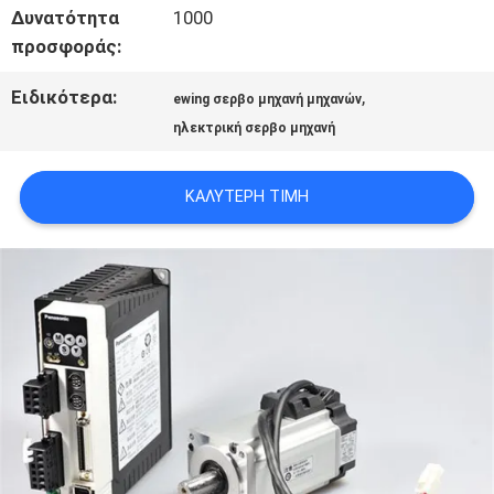
Δυνατότητα
1000
ΌΛΕΣ
προσφοράς:
ΟΙ
Ειδικότερα:
,
ewing σερβο μηχανή μηχανών
ηλεκτρική σερβο μηχανή
ΠΕΡΙΠΤΏΣΕΙΣ
ΚΑΛΎΤΕΡΗ ΤΙΜΉ
ΖΗΤΉΣΤΕ
ΈΝΑ
ΑΠΌΣΠΑΣΜΑ
SITEMAP
ΠΟΛΙΤΙΚΉ