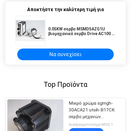
Αποκτήστε την καλύτερη τιμή για
0.05KW σερβο MSMD5AZG1U
βιομηχανικά σερβο Drive AC100 Β
της Panasonic: 0,4 kVA AC200 Β:
0,5 kVA
Να συνεχίσει
Top Προϊόντα
Μικρό χρώμα sgmgh-
30ACA21 utsih-B17CK
σερβο μηχανών
YASKAWA επαγωγής
Διαπραγματεύσιμα MOQ:1
εναλλασσόμενου