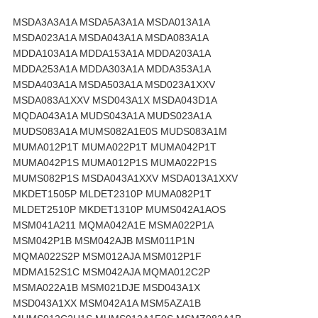
MSDA3A3A1A MSDA5A3A1A MSDA013A1A
MSDA023A1A MSDA043A1A MSDA083A1A
MDDA103A1A MDDA153A1A MDDA203A1A
MDDA253A1A MDDA303A1A MDDA353A1A
MSDA403A1A MSDA503A1A MSD023A1XXV
MSDA083A1XXV MSD043A1X MSDA043D1A
MQDA043A1A MUDS043A1A MUDS023A1A
MUDS083A1A MUMS082A1E0S MUDS083A1M
MUMA012P1T MUMA022P1T MUMA042P1T
MUMA042P1S MUMA012P1S MUMA022P1S
MUMS082P1S MSDA043A1XXV MSDA013A1XXV
MKDET1505P MLDET2310P MUMA082P1T
MLDET2510P MKDET1310P MUMS042A1AOS
MSM041A211 MQMA042A1E MSMA022P1A
MSM042P1B MSM042AJB MSM011P1N
MQMA022S2P MSM012AJA MSM012P1F
MDMA152S1C MSM042AJA MQMA012C2P
MSMA022A1B MSM021DJE MSD043A1X
MSD043A1XX MSM042A1A MSM5AZA1B