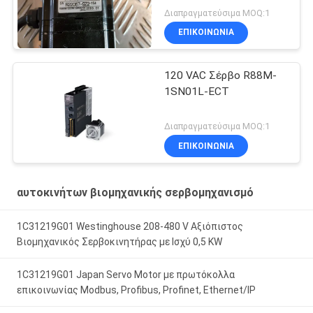
Διαπραγματεύσιμα MOQ:1
ΕΠΙΚΟΙΝΩΝΊΑ
120 VAC Σέρβο R88M-
1SN01L-ECT
Διαπραγματεύσιμα MOQ:1
ΕΠΙΚΟΙΝΩΝΊΑ
αυτοκινήτων βιομηχανικής σερβομηχανισμό
1C31219G01 Westinghouse 208-480 V Αξιόπιστος
Βιομηχανικός Σερβοκινητήρας με Ισχύ 0,5 KW
1C31219G01 Japan Servo Motor με πρωτόκολλα
επικοινωνίας Modbus, Profibus, Profinet, Ethernet/IP