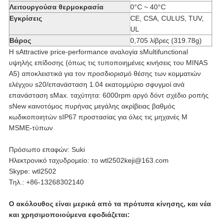
Λειτουργούσα θερμοκρασία
0°C ~ 40°C
Εγκρίσεις
CE, CSA, CULUS, TUV,
UL
Βάρος
0,705 λίβρες (319.78g)
Η sAttractive price-performance αναλογία sMultifunctional
υψηλής επίδοσης (όπως τις τυποποιημένες κινήσεις του MINAS
A5) αποκλειστικά για τον προσδιορισμό θέσης των κομματιών
ελέγχου s20/επανάσταση 1.04 εκατομμύριο σφυγμοί ανά
επανάσταση sMax. ταχύτητα: 6000rpm αργό δόντ σχέδιο ροπής
sNew καινοτόμος πυρήνας μεγάλης ακρίβειας βαθμός
κωδικοποιητών sIP67 προστασίας για όλες τις μηχανές Μ
MSME-τύπων
Πρόσωπο επαφών: Suki
Ηλεκτρονικό ταχυδρομείο: το wtl2502keji@163.com
Skype: wtl2502
Τηλ.: +86-13268302140
Ο ακόλουθος είναι μερικά από τα πρότυπα κίνησης, και νέα
και χρησιμοποιούμενα εφοδιάζεται: