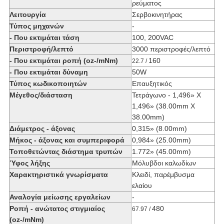
ρεύματος
Λειτουργία
Σερβοκινητήρας
Τύπος μηχανών
-
- Που εκτιμάται τάση
100, 200VAC
Περιστροφή/λεπτό
3000 περιστροφές/λεπτό
- Που εκτιμάται ροπή (oz-/mNm)
160
22.7 /
- Που εκτιμάται δύναμη
50W
Τύπος κωδικοποιητών
Επαυξητικός
Μέγεθος/διάσταση
Τετράγωνο - 1,496» Χ
1,496» (38.00mm X
38.00mm)
Διάμετρος - άξονας
0,315» (8.00mm)
Μήκος - άξονας και συμπεριφορά
0,984» (25.00mm)
Τοποθετώντας διάστημα τρυπών
1.772» (45.00mm)
Ύφος λήξης
Μόλυβδοι καλωδίων
Χαρακτηριστικά γνωρίσματα
Κλειδί, παρέμβυσμα
ελαίου
Αναλογία μείωσης εργαλείων
-
Ροπή - ανώτατος στιγμιαίος
480
67.97 /
(oz-/mNm)