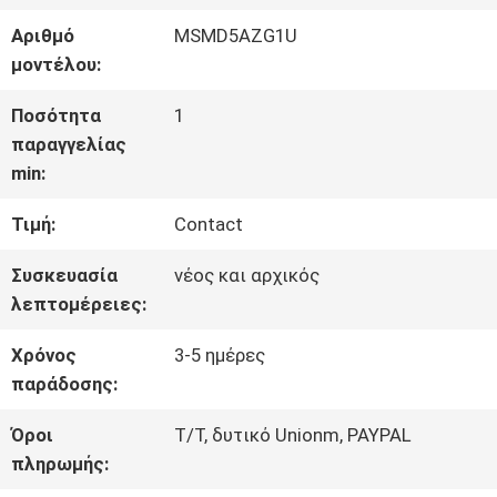
ΕΜΆΣ
Αριθμό
MSMD5AZG1U
μοντέλου:
ΓΎΡΟΣ
Ποσότητα
1
παραγγελίας
ΕΡΓΟΣΤΑΣΊΩΝ
min:
Τιμή:
Contact
ΠΟΙΟΤΙΚΌΣ
Συσκευασία
νέος και αρχικός
ΈΛΕΓΧΟΣ
λεπτομέρειες:
Χρόνος
3-5 ημέρες
ΕΠΑΦΉ
παράδοσης:
Όροι
T/T, δυτικό Unionm, PAYPAL
ΝΈΑ
πληρωμής: