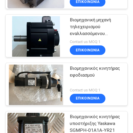
ΕΠΙΚΟΙΝΩΝΊΑ
ρεύματος μαύρο
Βιομηχανική μηχανή
τηλεχειρισμού
εναλλασσόμενου
ρεύματος της Mitsubishi
Contact us MOQ:1
σερβο Hg-SR352/Hg-
ΕΠΙΚΟΙΝΩΝΊΑ
SR352J 3000rpm
Βιομηχανικός κινητήρας
εφοδιασμού
Contact us MOQ:1
ΕΠΙΚΟΙΝΩΝΊΑ
Βιομηχανικός κινητήρας
υποστήριξης Yaskawa
SGMPH-01A1A-YR21