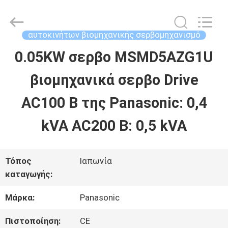
2026
Shenzhen
Wisdomlong
Technology
αυτοκινήτων βιομηχανικής σερβομηχανισμό
CO.,LTD.
All
0.05KW σερβο MSMD5AZG1U
ΑΡΧΙΚΉ
Rights
Reserved.
βιομηχανικά σερβο Drive
ΣΕΛΊΔΑ
AC100 Β της Panasonic: 0,4
ΠΡΟΪΌΝΤΑ
kVA AC200 Β: 0,5 kVA
ΒΊΝΤΕΟ
Τόπος
Ιαπωνία
καταγωγής:
ΣΧΕΤΙΚΆ
Μάρκα:
Panasonic
ΜΕ
Πιστοποίηση:
CE