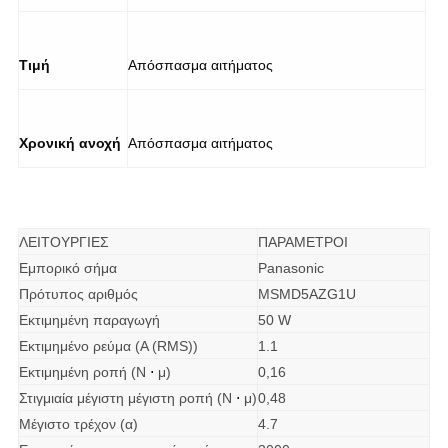
Τιμή
Απόσπασμα αιτήματος
Χρονική ανοχή
Απόσπασμα αιτήματος
ΛΕΙΤΟΥΡΓΙΕΣ
ΠΑΡΑΜΕΤΡΟΙ
Εμπορικό σήμα
Panasonic
Πρότυπος αριθμός
MSMD5AZG1U
Εκτιμημένη παραγωγή
50 W
Εκτιμημένο ρεύμα (Α (RMS))
1.1
Εκτιμημένη ροπή (Ν
⋅
μ)
0,16
Στιγμιαία μέγιστη μέγιστη ροπή (Ν
⋅
μ)
0,48
Μέγιστο τρέχον (α)
4.7