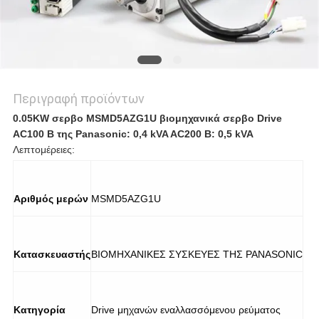
ΜΥΣΤΙΚΌΤΗΤΑΣ
Περιγραφή προϊόντων
0.05KW σερβο MSMD5AZG1U βιομηχανικά σερβο Drive
AC100 Β της Panasonic: 0,4 kVA AC200 Β: 0,5 kVA
Λεπτομέρειες:
Αριθμός μερών
MSMD5AZG1U
Κατασκευαστής
ΒΙΟΜΗΧΑΝΙΚΕΣ ΣΥΣΚΕΥΕΣ ΤΗΣ PANASONIC
Κατηγορία
Drive μηχανών εναλλασσόμενου ρεύματος