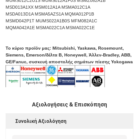
MUMS012C2U1S MUMS012A1F0S MSMZ082A1B
MSD013A1XX MSM012A1A MSMA012C1A
MSDA013D1A MSMA5AZS1A MQMA012P1B
MSMD042P1T MUMS022A1B0S MFM082A1C
MQMA042A1E MSMA022C1A MSMA022C1E
Το κύριο προϊόν μας: Mitsubishi, Yaskawa, Rosemount,
Siemens, Emerson/δέλτα Β, Honeywell, Άλλεν-Bradley, ABB,
GE/Fanuc, συσκευή αποστολής σημάτων πίεσης Yokogawa
Αξιολογήσεις & Επισκόπηση
Συνολική Αξιολόγηση