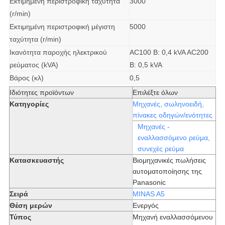
Εκτιμημένη περιστροφική ταχύτητα
3000
(r/min)
Εκτιμημένη περιστροφική μέγιστη
5000
ταχύτητα (r/min)
Ικανότητα παροχής ηλεκτρικού
AC100 Β: 0,4 kVA AC200
ρεύματος (kVA)
Β: 0,5 kVA
Βάρος (κλ)
0,5
Ιδιότητες προϊόντων
Επιλέξτε όλων
Κατηγορίες
Μηχανές, σωληνοειδή,
πίνακες οδηγών/ενότητες
Μηχανές -
εναλλασσόμενο ρεύμα,
συνεχές ρεύμα
Κατασκευαστής
Βιομηχανικές πωλήσεις
αυτοματοποίησης της
Panasonic
Σειρά
MINAS A5
Θέση μερών
Ενεργός
Τύπος
Μηχανή εναλλασσόμενου