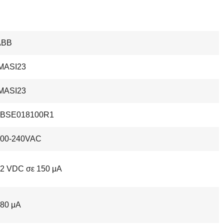
ABB
MASI23
MASI23
3BSE018100R1
100-240VAC
2 VDC σε 150 μΑ
80 μΑ