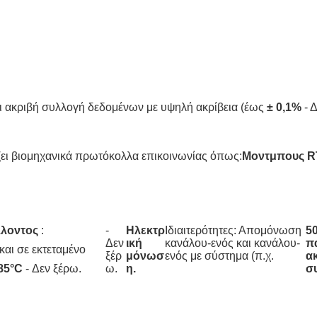
ει ακριβή συλλογή δεδομένων με υψηλή ακρίβεια (έως
± 0,1%
- 
ει βιομηχανικά πρωτόκολλα επικοινωνίας όπως:
Μοντμπους 
λλοντος
:
)
,
-
Ηλεκτρ
Ιδιαιτερότητες: Απομόνωση
5
κ
κ
Δεν
ική
κανάλου-ενός και κανάλου-
π
και σε εκτεταμένο
α
α
ξέρ
μόνωσ
ενός με σύστημα (π.χ.
ακ
+85°C
- Δεν ξέρω.
ι
θ
ω.
η.
σ
υ
ι
ψ
σ
η
τ