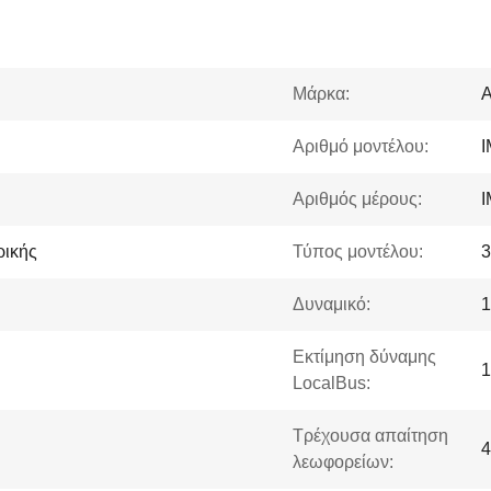
Μάρκα:
Αριθμό μοντέλου:
I
Αριθμός μέρους:
I
ρικής
Τύπος μοντέλου:
Δυναμικό:
Εκτίμηση δύναμης
1
LocalBus:
Τρέχουσα απαίτηση
4
λεωφορείων: