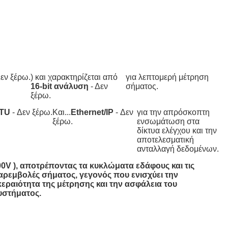
κ
α
ι
R
T
D
s
Δεν ξέρω.
) και χαρακτηρίζεται από
για λεπτομερή μέτρηση
16-bit ανάλυση
- Δεν
σήματος.
ξέρω.
RTU
- Δεν ξέρω.
Και...
Ethernet/IP
- Δεν
για την απρόσκοπτη
ξέρω.
ενσωμάτωση στα
δίκτυα ελέγχου και την
αποτελεσματική
ανταλλαγή δεδομένων.
00V ), αποτρέποντας τα κυκλώματα εδάφους και τις
αρεμβολές σήματος, γεγονός που ενισχύει την
εραιότητα της μέτρησης και την ασφάλεια του
υστήματος.