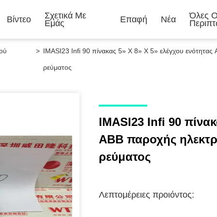
Σχετικά Με
Όλες Ο
Βίντεο
Επαφή
Νέα
Εμάς
Περιπτ
κού
>
IMASI23 Infi 90 πίνακας 5» Χ 8» Χ 5» ελέγχου ενότητα
ρεύματος
IMASI23 Infi 90 πίνα
ABB παροχής ηλεκτρ
ρεύματος
Λεπτομέρειες προιόντος: