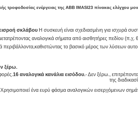
ής τροφοδοσίας ενέργειας της ABB
IMASI23
πίνακας ελέγχου μο
 εισροή σκλάβου
Η συσκευή είναι σχεδιασμένη για ισχυρά συσ
ετατρέποντας αναλογικά σήματα από αισθητήρες πεδίου (π.χ. θε
νικά περιβάλλοντα,καθιστώντας το βασικό μέρος των λύσεων αυ
εν ξέρω.
ορές.
16 αναλογικά κανάλια εισόδου.
- Δεν ξέρω.
, επιτρέπον
της διαδικασ
: Χρησιμοποιεί ένα ευρύ φάσμα αναλογικών εισερχόμενων σημ