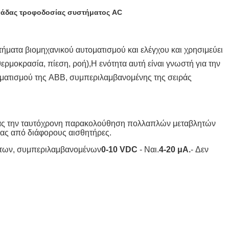
νάδας τροφοδοσίας συστήματος AC
τήματα βιομηχανικού αυτοματισμού και ελέγχου και χρησιμεύει
ρμοκρασία, πίεση, ροή),Η ενότητα αυτή είναι γνωστή για την
τοματισμού της ABB, συμπεριλαμβανομένης της σειράς
τας την ταυτόχρονη παρακολούθηση πολλαπλών μεταβλητών
ίας από διάφορους αισθητήρες.
άτων, συμπεριλαμβανομένων
0-10 VDC
- Ναι.
4-20 μA.
- Δεν
,
.
κ
α
ι
υ
π
ο
σ
τ