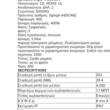
Πιστοποίηση: CE, ROHS, UL
Αποδοτικότητα: ΔΗΛ. 2
Συχνότητα: 50/60Hz
Πρότυπος αριθμός: Sgmgh-44DCA6E
Παραγωγή: 400
Δύναμη παραγωγής: 400W
Φάση: Τριφασικός
φάση: 3
Θέση προέλευσης: Ιαπωνία
Δύναμη: 5.5Kw
παροχή ηλεκτρικού ρεύματος: Εναλλασσόμενο ρεύμα
Προστατεύστε το χαρακτηριστικό γνώρισμα: Drip-proof
προστατεύστε το χαρακτηριστικό γνώρισμα: Στάξτε την από
ταχύτητα: 1500
Τύπος: Σερβο μηχανή
Τύπος: με το φρένο
Τάση: 400
SECPECIFITIONS
Σταθερή ροπή (λίβρα μέσα)
252
Σταθερή ροπή (NM)
28.4
Σταθερή ροπή (oz-μέσα)
4.032
Ψήφισμα κομματιών κωδικοποιητών:
17 ΜΠΙΤ
Τύπος κωδικοποιητών:
Επαυξητ
Χ Χ W Χ Δ:
8 στο Χ
Εκτίμηση IP
IP67