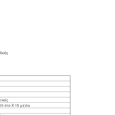
δειξη
ικός
 10 στο Χ 15 μέσα