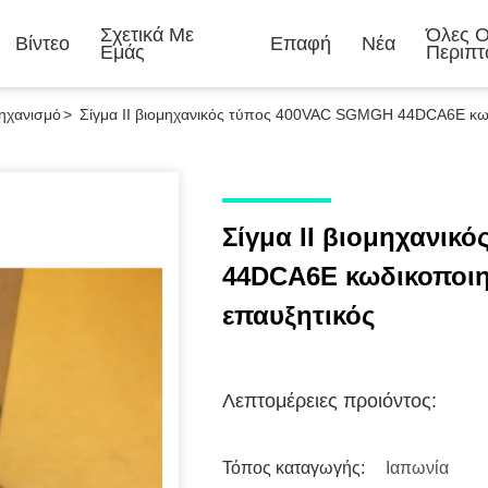
Σχετικά Με
Όλες Ο
Βίντεο
Επαφή
Νέα
Εμάς
Περιπτ
ηχανισμό
>
Σίγμα ΙΙ βιομηχανικός τύπος 400VAC SGMGH 44DCA6E κω
Σίγμα ΙΙ βιομηχανι
44DCA6E κωδικοποι
επαυξητικός
Λεπτομέρειες προιόντος:
Τόπος καταγωγής:
Ιαπωνία