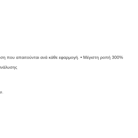
δοση που απαιτούνται ανά κάθε εφαρμογή. • Μέγιστη ροπή 300%
 ανάλυσης
υ.