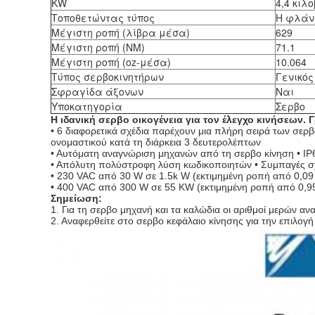
KW
4,4 κιλ
Τοποθετώντας τύπος
Η φλάν
Μέγιστη ροπή (λίβρα μέσα)
629
Μέγιστη ροπή (NM)
71.1
Μέγιστη ροπή (oz-μέσα)
10.064
Τύπος σερβοκινητήρων
Γενικός
Σφραγίδα άξονων
Ναι
Υποκατηγορία
Σερβο
Η ιδανική σερβο οικογένεια για τον έλεγχο κινήσεων.
• 6 διαφορετικά σχέδια παρέχουν μια πλήρη σειρά των σερ
ονομαστικού κατά τη διάρκεια 3 δευτερολέπτων
• Αυτόματη αναγνώριση μηχανών από τη σερβο κίνηση • IP
• Απόλυτη πολύστροφη λύση κωδικοποιητών • Συμπαγές σχέ
• 230 VAC από 30 W σε 1.5k W (εκτιμημένη ροπή από 0,09
• 400 VAC από 300 W σε 55 KW (εκτιμημένη ροπή από 0,
Σημείωση:
1. Για τη σερβο μηχανή και τα καλώδια οι αριθμοί μερών α
2. Αναφερθείτε στο σερβο κεφάλαιο κίνησης για την επιλογή