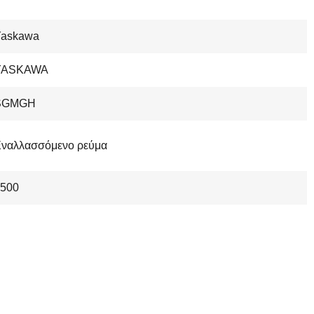
Yaskawa
YASKAWA
SGMGH
ναλλασσόμενο ρεύμα
500