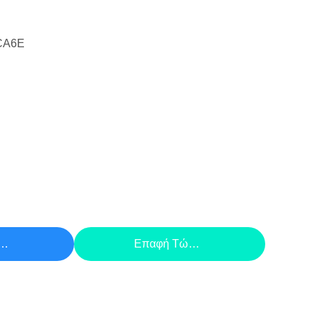
CA6E
Τιμή
Επαφή Τώρα