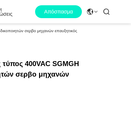
ι
Απόσπασμα
ώσεις
δικοποιητών σερβο μηχανών επαυξητικός
κός τύπος 400VAC SGMGH
ητών σερβο μηχανών