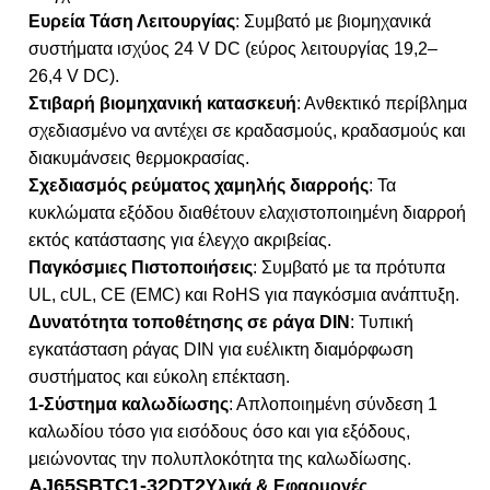
Ευρεία Τάση Λειτουργίας
: Συμβατό με βιομηχανικά
συστήματα ισχύος 24 V DC (εύρος λειτουργίας 19,2–
26,4 V DC).
Στιβαρή βιομηχανική κατασκευή
: Ανθεκτικό περίβλημα
σχεδιασμένο να αντέχει σε κραδασμούς, κραδασμούς και
διακυμάνσεις θερμοκρασίας.
Σχεδιασμός ρεύματος χαμηλής διαρροής
: Τα
κυκλώματα εξόδου διαθέτουν ελαχιστοποιημένη διαρροή
εκτός κατάστασης για έλεγχο ακριβείας.
Παγκόσμιες Πιστοποιήσεις
: Συμβατό με τα πρότυπα
UL, cUL, CE (EMC) και RoHS για παγκόσμια ανάπτυξη.
Δυνατότητα τοποθέτησης σε ράγα DIN
: Τυπική
εγκατάσταση ράγας DIN για ευέλικτη διαμόρφωση
συστήματος και εύκολη επέκταση.
1-Σύστημα καλωδίωσης
: Απλοποιημένη σύνδεση 1
καλωδίου τόσο για εισόδους όσο και για εξόδους,
μειώνοντας την πολυπλοκότητα της καλωδίωσης.
AJ65SBTC1-32DT2
Υλικά & Εφαρμογές