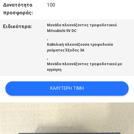
Δυνατότητα
100
ΌΛΕΣ
προσφοράς:
ΟΙ
Μονάδα πλεονάζοντος τροφοδοτικού
Ειδικότερα:
Mitsubishi 5V DC
ΠΕΡΙΠΤΏΣΕΙΣ
,
Καθολική πλεονάζουσα τροφοδοσία
ρεύματος Έξοδος 3A
,
ΖΗΤΉΣΤΕ
Μονάδα πλεονάζοντος τροφοδοτικού με
εγγύηση
ΈΝΑ
ΑΠΌΣΠΑΣΜΑ
ΚΑΛΎΤΕΡΗ ΤΙΜΉ
SITEMAP
ΠΟΛΙΤΙΚΉ