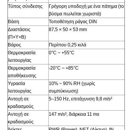
Τύπος σύνδεσης
Γρήγορη υποδοχή με ένα πάτημα (το
βύσμα πωλείται χωριστά)
Βάση
Τοποθέτηση ράγας DIN
Διαστάσεις
87,5 × 50 × 53 mm
(Π×Υ×Β)
Βάρος
Περίπου 0,25 κιλά
Θερμοκρασία
0°C ~ +55°C
λειτουργίας
Θερμοκρασία
-20°C ~ +85°C
αποθήκευσης
Υγρασία
10% ~ 90% RH (χωρίς
λειτουργίας
συμπύκνωση)
Αντοχή σε
5–150 Hz, επιτάχυνση 9,8 m/s²
κραδασμούς
Αντοχή σε
147 m/s², διάρκεια 11 ms
κραδασμούς
δείκτες
PWR (Power), NET (Δίκτυο), IN