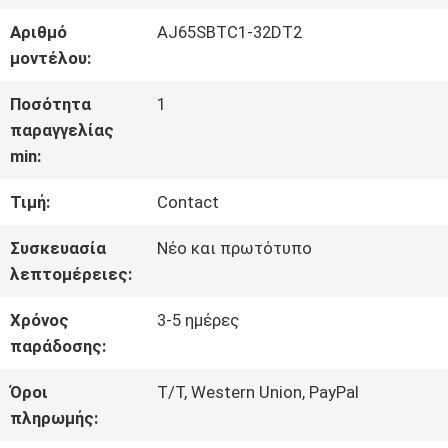
ΕΜΆΣ
Αριθμό
AJ65SBTC1-32DT2
μοντέλου:
ΓΎΡΟΣ
Ποσότητα
1
παραγγελίας
ΕΡΓΟΣΤΑΣΊΩΝ
min:
Τιμή:
Contact
ΠΟΙΟΤΙΚΌΣ
Συσκευασία
Νέο και πρωτότυπο
ΈΛΕΓΧΟΣ
λεπτομέρειες:
Χρόνος
3-5 ημέρες
ΕΠΑΦΉ
παράδοσης:
Όροι
T/T, Western Union, PayPal
ΝΈΑ
πληρωμής: