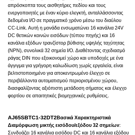
απρόσκοπτα τους αισθητήρες πεδίου και τους
ενεργοποιητές με έναν κύριο ελεγκτή, ανταλλάσσοντας
δεδομένα I/O σε πραγματικό χρόνο μέσω του διαύλου
CC-Link. Αυτή η μονάδα ενσωματώνει 16 κανάλια 24V
DC θετικών κοινών εισόδων (τύπου πηγής) και 16
κανάλια εξόδων τρανζίστορ βύθισης υψηλής ταχύτητας
(NPN), συνολικά 32 σημεία I/O. Διαθέτοντας σχεδιασμό
ράγας DIN που εξοικονομεί χώρο και υποδοχές με ένα
άγγιγμα για γρήγορη καλωδίωση χωρίς εργαλεία, είναι
βελτιστοποιημένο για αποκεντρωμένο έλεγχο σε
περιβάλλοντα αυτοματισμού περιορισμένου χώρου,
διασφαλίζοντας αξιόπιστη μετάδοση σήματος και έλεγχο
φορτίου σε απαιτητικές βιομηχανικές ρυθμίσεις.
AJ65SBTC1-32DT2
Βασικά Χαρακτηριστικά
Διαμόρφωση μικτής εισόδου/εξόδου 32 σημείων
:
Συνδυάζει 16 κανάλια εισόδου DC και 16 κανάλια εξόδου