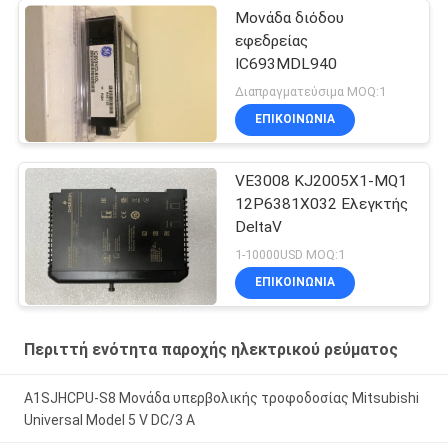
Μονάδα διόδου
εφεδρείας
IC693MDL940
Διαπραγματεύσιμα MOQ:1
ΕΠΙΚΟΙΝΩΝΊΑ
VE3008 KJ2005X1-MQ1
12P6381X032 Ελεγκτής
DeltaV
1-10000USD MOQ:1
ΕΠΙΚΟΙΝΩΝΊΑ
Περιττή ενότητα παροχής ηλεκτρικού ρεύματος
A1SJHCPU-S8 Μονάδα υπερβολικής τροφοδοσίας Mitsubishi
Universal Model 5 V DC/3 A