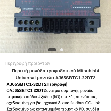
ΜΥΣΤΙΚΌΤΗΤΑΣ
Περιγραφή προϊόντων
Περιττή μονάδα τροφοδοτικού Mitsubishi
Universal μοντέλο AJ65SBTC1-32DT2
AJ65SBTC1-32DT2
Περιγραφή
Ο
AJ65SBTC1-32DT2
είναι μια συμπαγής μονάδα
ψηφιακής εισόδου/εξόδου (I/O) υψηλής πυκνότητας,
σχεδιασμένη για βιομηχανικά δίκτυα fieldbus CC-Link.
Σχεδιασμένο ως κατανεμημένο τερματικό I/O, συνδέει