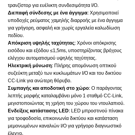
τρανζίστορ για ευέλικτη συνδεσιμότητα I/O.
Διεπαφή σύνδεσης με ένα άγγιγμα
: Χρησιμοποιεί
υποδοχές ρεύματος χαμηλής διαρροής με ένα άγγιγμα
για γρήγορη, ασφαλή και χωρίς εργαλεία καλωδίωση
πεδίου.
Απόκριση υψηλής ταχύτητας
: Χρόνοι απόκρισης
εισόδου και εξόδου ≤1,5ms, υποστηρίζοντας βρόχους
ελέγχου αυτοματισμού υψηλής ταχύτητας.
Ηλεκτρική μόνωση
: Πλήρης απομόνωση οπτικού
συζεύκτη μεταξύ των κυκλωμάτων I/O και του δικτύου
CC-Link για ανώτερη θόρυβο.
Συμπαγής και αποδοτική στο χώρο
: Ο παράγοντας
λεπτής μορφής καταλαμβάνει μόνο 1 σταθμό CC-Link,
μεγιστοποιώντας τη χρήση του χώρου του ντουλαπιού.
Ενδείξεις κατάστασης LED
: LED μπροστινού πίνακα
για τροφοδοσία, επικοινωνία δικτύου και κατάσταση
μεμονωμένων καναλιών I/O για γρήγορο διαγνωστικό
έλεγχο.