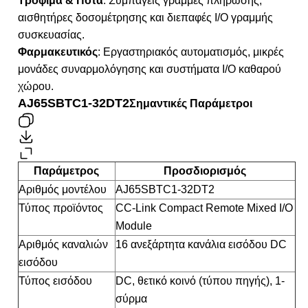
Τρόφιμα & Ποτά
: Συμπαγείς γραμμές πλήρωσης,
αισθητήρες δοσομέτρησης και διεπαφές I/O γραμμής
συσκευασίας.
Φαρμακευτικός
: Εργαστηριακός αυτοματισμός, μικρές
μονάδες συναρμολόγησης και συστήματα I/O καθαρού
χώρου.
AJ65SBTC1-32DT2
Σημαντικές Παράμετροι
Παράμετρος
Προσδιορισμός
Αριθμός μοντέλου
AJ65SBTC1-32DT2
Τύπος προϊόντος
CC-Link Compact Remote Mixed I/O
Module
Αριθμός καναλιών
16 ανεξάρτητα κανάλια εισόδου DC
εισόδου
Τύπος εισόδου
DC, θετικό κοινό (τύπου πηγής), 1-
σύρμα