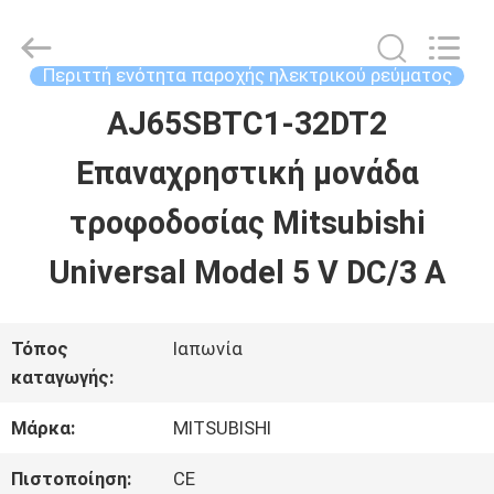
2026
Shenzhen
Wisdomlong
Technology
Περιττή ενότητα παροχής ηλεκτρικού ρεύματος
CO.,LTD.
All
AJ65SBTC1-32DT2
ΑΡΧΙΚΉ
Rights
Reserved.
Επαναχρηστική μονάδα
ΣΕΛΊΔΑ
τροφοδοσίας Mitsubishi
ΠΡΟΪΌΝΤΑ
Universal Model 5 V DC/3 A
ΒΊΝΤΕΟ
Τόπος
Ιαπωνία
καταγωγής:
ΣΧΕΤΙΚΆ
Μάρκα:
MITSUBISHI
ΜΕ
Πιστοποίηση:
CE