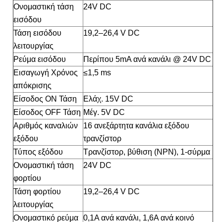
Ονομαστική τάση
24V DC
εισόδου
Τάση εισόδου
19,2–26,4 V DC
λειτουργίας
Ρεύμα εισόδου
Περίπου 5mA ανά κανάλι @ 24V DC
Εισαγωγή Χρόνος
≤1,5 ms
απόκρισης
Είσοδος ΟΝ Τάση
Ελάχ. 15V DC
Είσοδος OFF Τάση
Μέγ. 5V DC
Αριθμός καναλιών
16 ανεξάρτητα κανάλια εξόδου
εξόδου
τρανζίστορ
Τύπος εξόδου
Τρανζίστορ, βύθιση (NPN), 1-σύρμα
Ονομαστική τάση
24V DC
φορτίου
Τάση φορτίου
19,2–26,4 V DC
λειτουργίας
Ονομαστικό ρεύμα
0,1A ανά κανάλι, 1,6A ανά κοινό