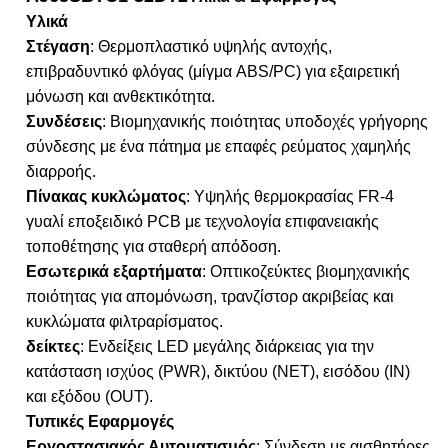
Υλικά
Στέγαση
: Θερμοπλαστικό υψηλής αντοχής,
επιβραδυντικό φλόγας (μίγμα ABS/PC) για εξαιρετική
μόνωση και ανθεκτικότητα.
Συνδέσεις
: Βιομηχανικής ποιότητας υποδοχές γρήγορης
σύνδεσης με ένα πάτημα με επαφές ρεύματος χαμηλής
διαρροής.
Πίνακας κυκλώματος
: Υψηλής θερμοκρασίας FR-4
γυαλί εποξειδικό PCB με τεχνολογία επιφανειακής
τοποθέτησης για σταθερή απόδοση.
Εσωτερικά εξαρτήματα
: Οπτικοζεύκτες βιομηχανικής
ποιότητας για απομόνωση, τρανζίστορ ακριβείας και
κυκλώματα φιλτραρίσματος.
δείκτες
: Ενδείξεις LED μεγάλης διάρκειας για την
κατάσταση ισχύος (PWR), δικτύου (NET), εισόδου (IN)
και εξόδου (OUT).
Τυπικές Εφαρμογές
Εργοστασιακός Αυτοματισμός
: Σύνδεση με αισθητήρες