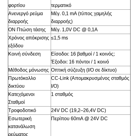
φορτίου
τερματικό
Ανενεργό ρεύμα
Μέγ. 0,1 mA (τύπος χαμηλής
διαρροής
διαρροής)
ON Πτώση τάσης
Μέγ. 1,0V DC @ 0,1A
Χρόνος απόκρισης
≤1,5 ms
εξόδου
Κοινή σύνδεση
Είσοδοι: 16 βαθμοί / 1 κοινός;
Έξοδοι: 16 πόντοι / 1 κοινό
Μέθοδος μόνωσης
Οπτική σύζευξη (I/O σε δίκτυο)
Πρωτόκολλο
CC-Link (Απομακρυσμένος σταθμός
δικτύου
I/O)
Κατεχόμενοι
1 σταθμός
Σταθμοί
Τροφοδοτικό
24V DC (19,2–26,4V DC)
Εσωτερική
Περίπου 60mA @ 24V DC
κατανάλωση
ρεύματος