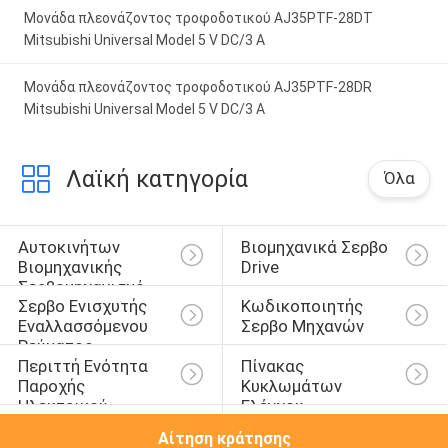
Μονάδα πλεονάζοντος τροφοδοτικού AJ35PTF-28DT
Mitsubishi Universal Model 5 V DC/3 A
Μονάδα πλεονάζοντος τροφοδοτικού AJ35PTF-28DR
Mitsubishi Universal Model 5 V DC/3 A
Λαϊκή κατηγορία
Όλα
Αυτοκινήτων 
Βιομηχανικά Σερβο 
Βιομηχανικής 
Drive
Σερβομηχανισμό
Σερβο Ενισχυτής 
Κωδικοποιητής 
Εναλλασσόμενου 
Σερβο Μηχανών
Ρεύματος
Περιττή Ενότητα 
Πίνακας 
Παροχής 
Κυκλωμάτων 
Ηλεκτρικού 
Ελέγχου
Ψηφιακή Ενότητα Ι 
Αναστροφέας 
Ρεύματος
Αίτηση κράτησης
Ο
Μεταβλητής 