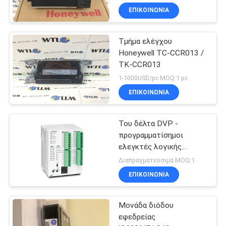
ΕΠΙΚΟΙΝΩΝΊΑ
Τμήμα ελέγχου
Honeywell TC-CCR013 /
TK-CCR013
1-1000USD/pc MOQ:1 pc
ΕΠΙΚΟΙΝΩΝΊΑ
Του δέλτα DVP -
προγραμματίσημοι
ελεγκτές λογικής
ελεγκτών DVP28SV
Διαπραγματεύσιμα MOQ:1
PLC σειράς SV2
ΕΠΙΚΟΙΝΩΝΊΑ
Μονάδα διόδου
εφεδρείας