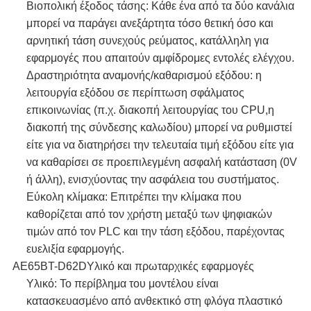
Βιοπολική έξοδος τάσης: Κάθε ένα από τα δύο κανάλια
μπορεί να παράγει ανεξάρτητα τόσο θετική όσο και
αρνητική τάση συνεχούς ρεύματος, κατάλληλη για
εφαρμογές που απαιτούν αμφίδρομες εντολές ελέγχου.
Δραστηριότητα αναμονής/καθαρισμού εξόδου: η
λειτουργία εξόδου σε περίπτωση σφάλματος
επικοινωνίας (π.χ. διακοπή λειτουργίας του CPU,η
διακοπή της σύνδεσης καλωδίου) μπορεί να ρυθμιστεί
είτε για να διατηρήσει την τελευταία τιμή εξόδου είτε για
να καθαρίσει σε προεπιλεγμένη ασφαλή κατάσταση (0V
ή άλλη), ενισχύοντας την ασφάλεια του συστήματος.
Εύκολη κλίμακα: Επιτρέπει την κλίμακα που
καθορίζεται από τον χρήστη μεταξύ των ψηφιακών
τιμών από τον PLC και την τάση εξόδου, παρέχοντας
ευελιξία εφαρμογής.
ΑΕ65BT-D62D
Υλικό και πρωταρχικές εφαρμογές
Υλικό: Το περίβλημα του μοντέλου είναι
κατασκευασμένο από ανθεκτικό στη φλόγα πλαστικό