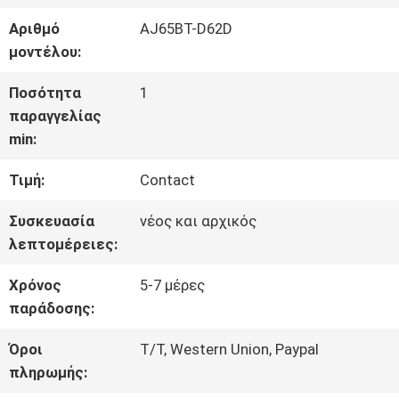
ΕΜΆΣ
Αριθμό
AJ65BT-D62D
μοντέλου:
ΓΎΡΟΣ
Ποσότητα
1
παραγγελίας
ΕΡΓΟΣΤΑΣΊΩΝ
min:
Τιμή:
Contact
ΠΟΙΟΤΙΚΌΣ
Συσκευασία
νέος και αρχικός
ΈΛΕΓΧΟΣ
λεπτομέρειες:
Χρόνος
5-7 μέρες
ΕΠΑΦΉ
παράδοσης:
Όροι
T/T, Western Union, Paypal
ΝΈΑ
πληρωμής: