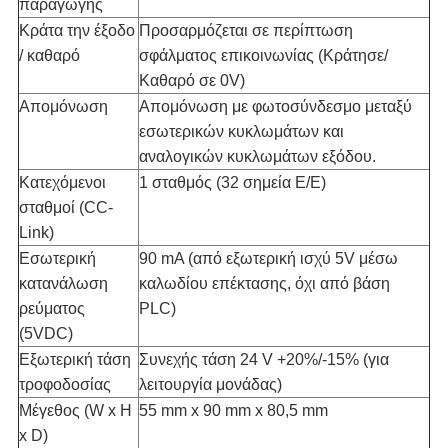
παραγωγής
Κράτα την έξοδο
Προσαρμόζεται σε περίπτωση
/ καθαρό
σφάλματος επικοινωνίας (Κράτησε/
Καθαρό σε 0V)
Απομόνωση
Απομόνωση με φωτοσύνδεσμο μεταξύ
εσωτερικών κυκλωμάτων και
αναλογικών κυκλωμάτων εξόδου.
Κατεχόμενοι
1 σταθμός (32 σημεία Ε/Ε)
σταθμοί (CC-
Link)
Εσωτερική
90 mA (από εξωτερική ισχύ 5V μέσω
κατανάλωση
καλωδίου επέκτασης, όχι από βάση
ρεύματος
PLC)
(5VDC)
Εξωτερική τάση
Συνεχής τάση 24 V +20%/-15% (για
τροφοδοσίας
λειτουργία μονάδας)
Μέγεθος (W x H
55 mm x 90 mm x 80,5 mm
x D)