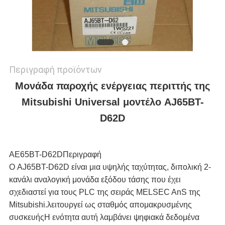
ΜΥΣΤΙΚΌΤΗΤΑΣ
Περιγραφή προϊόντων
Μονάδα παροχής ενέργειας περιττής της
Mitsubishi Universal μοντέλο AJ65BT-
D62D
ΑΕ65BT-D62D
Περιγραφή
Ο AJ65BT-D62D είναι μια υψηλής ταχύτητας, διπολική 2-
κανάλι αναλογική μονάδα εξόδου τάσης που έχει
σχεδιαστεί για τους PLC της σειράς MELSEC AnS της
Mitsubishi.λειτουργεί ως σταθμός απομακρυσμένης
συσκευήςΗ ενότητα αυτή λαμβάνει ψηφιακά δεδομένα