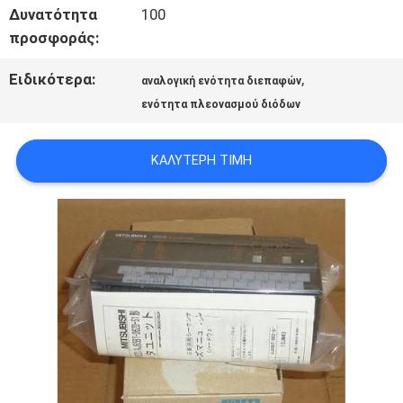
Δυνατότητα
100
ΌΛΕΣ
προσφοράς:
ΟΙ
Ειδικότερα:
,
αναλογική ενότητα διεπαφών
ενότητα πλεονασμού διόδων
ΠΕΡΙΠΤΏΣΕΙΣ
ΚΑΛΎΤΕΡΗ ΤΙΜΉ
ΖΗΤΉΣΤΕ
ΈΝΑ
ΑΠΌΣΠΑΣΜΑ
SITEMAP
ΠΟΛΙΤΙΚΉ