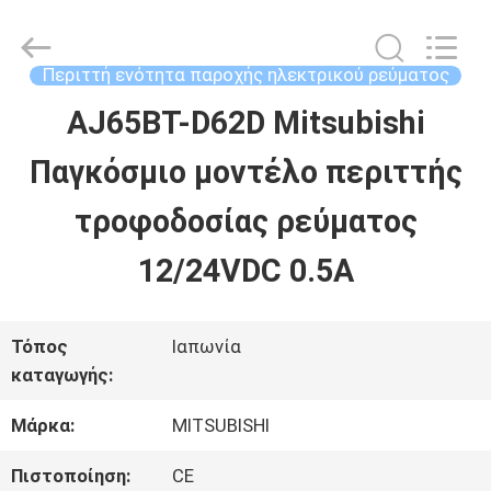
2026
Shenzhen
Wisdomlong
Technology
Περιττή ενότητα παροχής ηλεκτρικού ρεύματος
CO.,LTD.
All
AJ65BT-D62D Mitsubishi
ΑΡΧΙΚΉ
Rights
Reserved.
Παγκόσμιο μοντέλο περιττής
ΣΕΛΊΔΑ
τροφοδοσίας ρεύματος
ΠΡΟΪΌΝΤΑ
12/24VDC 0.5A
ΒΊΝΤΕΟ
Τόπος
Ιαπωνία
καταγωγής:
ΣΧΕΤΙΚΆ
Μάρκα:
MITSUBISHI
ΜΕ
Πιστοποίηση:
CE