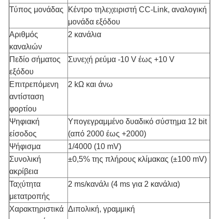
Τύπος μονάδας
Κέντρο τηλεχειριστή CC-Link, αναλογική
μονάδα εξόδου
Αριθμός
2 κανάλια
καναλιών
Πεδίο σήματος
Συνεχή ρεύμα -10 V έως +10 V
εξόδου
Επιτρεπόμενη
2 kΩ και άνω
αντίσταση
φορτίου
Ψηφιακή
Υπογεγραμμένο δυαδικό σύστημα 12 bit
είσοδος
(από 2000 έως +2000)
Ψήφισμα
1/4000 (10 mV)
Συνολική
±0,5% της πλήρους κλίμακας (±100 mV)
ακρίβεια
Ταχύτητα
2 ms/κανάλι (4 ms για 2 κανάλια)
μετατροπής
Χαρακτηριστικά
Διπολική, γραμμική