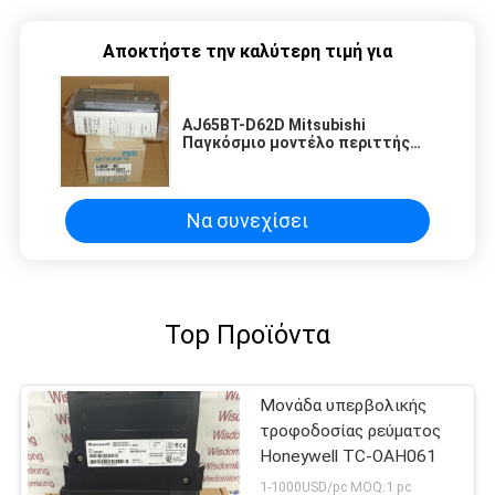
Αποκτήστε την καλύτερη τιμή για
AJ65BT-D62D Mitsubishi
Παγκόσμιο μοντέλο περιττής
τροφοδοσίας ρεύματος
12/24VDC 0.5A
Να συνεχίσει
Top Προϊόντα
Μονάδα υπερβολικής
τροφοδοσίας ρεύματος
Honeywell TC-OAH061
1-1000USD/pc MOQ:1 pc