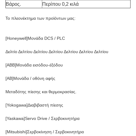
Βάρος.
Περίπου 0,2 κιλά
Το πλεονέκτημα των προϊόντων μας:
[Honeywell]Μονάδα DCS / PLC
Δελτίο Δελτίου Δελτίου Δελτίου Δελτίου Δελτίου Δελτίου
[ABB]Μονάδα εισόδου-έξόδου
[AB]Μονάδα / οθόνη αφής
Μεταδότης πίεσης και θερμοκρασίας.
[Yokogawa]Διαβιβαστή πίεσης
[Yaskawa]Servo Drive / Σερβοκινητήρα
[Mitsubishi]Σερβοκίνηση / Σερβοκινητήρα