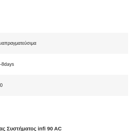
ιαπραγματεύσιμα
-8days
0
ς Συστήματος infi 90 AC