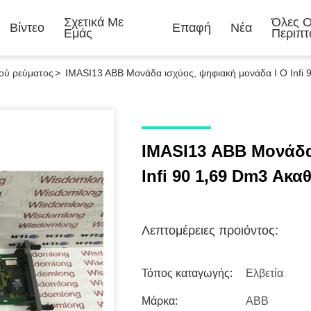
Σχετικά Με
Όλες Ο
Βίντεο
Επαφή
Νέα
Εμάς
Περιπτ
κού ρεύματος
>
IMASI13 ABB Μονάδα ισχύος, ψηφιακή μονάδα I O Infi 
IMASI13 ABB Μονάδα
Infi 90 1,69 Dm3 Ακα
Λεπτομέρειες προιόντος:
Τόπος καταγωγής:
Ελβετία
Μάρκα:
ABB