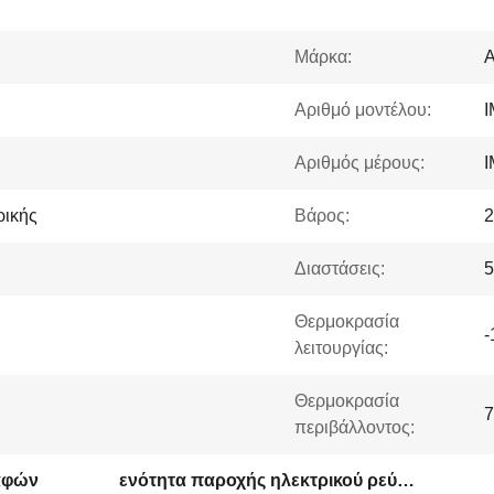
Μάρκα:
Αριθμό μοντέλου:
I
Αριθμός μέρους:
I
ρικής
Βάρος:
2
Διαστάσεις:
5
Θερμοκρασία
-
λειτουργίας:
Θερμοκρασία
7
περιβάλλοντος:
παφών
ενότητα παροχής ηλεκτρικού ρεύματος PLC