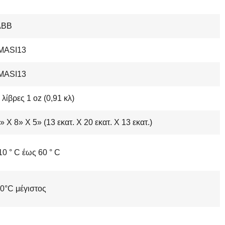
ABB
MASI13
MASI13
 λίβρες 1 oz (0,91 κλ)
» Χ 8» Χ 5» (13 εκατ. Χ 20 εκατ. Χ 13 εκατ.)
10 ° C έως 60 ° C
0°C μέγιστος