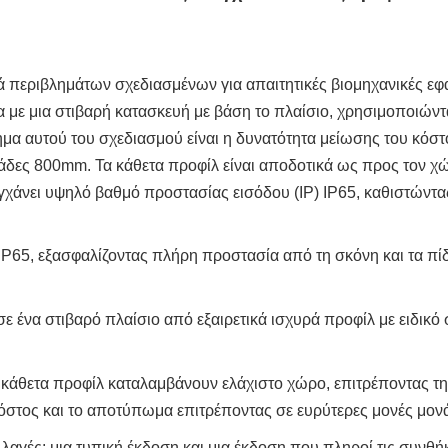
ά περιβλημάτων σχεδιασμένων για απαιτητικές βιομηχανικές ε
α με μια στιβαρή κατασκευή με βάση το πλαίσιο, χρησιμοποιώ
ημα αυτού του σχεδιασμού είναι η δυνατότητα μείωσης του κόσ
νάδες 800mm. Τα κάθετα προφίλ είναι αποδοτικά ως προς τον 
τυγχάνει υψηλό βαθμό προστασίας εισόδου (IP) IP65, καθιστώντ
IP65, εξασφαλίζοντας πλήρη προστασία από τη σκόνη και τα πίδα
σε ένα στιβαρό πλαίσιο από εξαιρετικά ισχυρά προφίλ με ειδικ
α κάθετα προφίλ καταλαμβάνουν ελάχιστο χώρο, επιτρέποντας τ
όστος και το αποτύπωμα επιτρέποντας σε ευρύτερες μονές μον
αλλαγές: μια τυπική έκδοση και μια έκδοση που πληροί τις συνθ