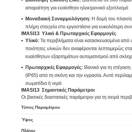
απαραίτητη για ευαίσθητο ηλεκτρονικό εξοπλισμό
•
​Μοναδιακή Συναρμολόγηση:​
​ Η δομή του πλαισ
πλήρη στοιχεία στο εργοστάσιο για ευκολότερη σ
IMASI13
Υλικό & Πρωταρχικές Εφαρμογές​
•
​Υλικό:​
​ Τα περιβλήματα είναι κατασκευασμένα από
ποιότητες υλικών δεν αναφέρονται λεπτομερώς στα 
ευαίσθητων εξαρτημάτων αυτοματισμού από σκληρ
•
​Πρωταρχικές Εφαρμογές:​
​ Ιδανικό για τη στέγα
(IP65) από τη σκόνη και την υγρασία. Αυτό περιλ
σωματίδια ή νερό
IMASI13
Σημαντικές Παράμετροι​
Οι βασικές διαστατικές παράμετροι για τη σειρά πε
Τύπος Παραμέτρου
​Ύψος​
​Πλάτος​