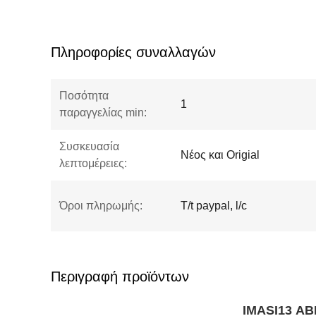
Πληροφορίες συναλλαγών
Ποσότητα
1
παραγγελίας min:
Συσκευασία
Νέος και Origial
λεπτομέρειες:
Όροι πληρωμής:
T/t paypal, l/c
Περιγραφή προϊόντων
IMASI13
AB