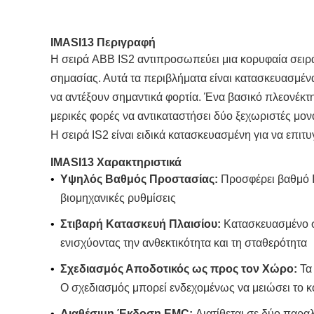
IMASI13
Περιγραφή​
Η σειρά ABB IS2 αντιπροσωπεύει μια κορυφαία σειρ
σημασίας. Αυτά τα περιβλήματα είναι κατασκευασμέν
να αντέξουν σημαντικά φορτία. Ένα βασικό πλεονέκτ
μερικές φορές να αντικαταστήσει δύο ξεχωριστές μο
Η σειρά IS2 είναι ειδικά κατασκευασμένη για να επι
IMASI13
Χαρακτηριστικά​
•
​Υψηλός Βαθμός Προστασίας:​
​ Προσφέρει βαθμό 
βιομηχανικές ρυθμίσεις
•
​Στιβαρή Κατασκευή Πλαισίου:​
​ Κατασκευασμένο 
ενισχύοντας την ανθεκτικότητα και τη σταθερότητα
•
​Σχεδιασμός Αποδοτικός ως προς τον Χώρο:​
​ Τ
Ο σχεδιασμός μπορεί ενδεχομένως να μειώσει το κ
•
​Διαθέσιμη Έκδοση EMC:​
​ Διατίθεται σε δύο παρ