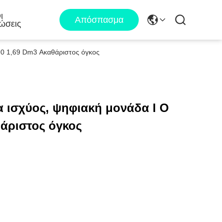
ι
Απόσπασμα
ώσεις
90 1,69 Dm3 Ακαθάριστος όγκος
 ισχύος, ψηφιακή μονάδα I O
θάριστος όγκος